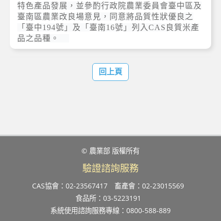
特色產品發展，並參酌行政院農業委員會臺中區及
臺南區農業改良場意見，同意將品質性狀優良之
「臺中194號」及「臺南16號」列入CAS良質米產
品之品種。
回上頁
© 農業部 版權所有
驗證諮詢服務
CAS協會：02-23567417
畜產會：02-23015569
食品所：03-5223191
系統使用諮詢服務專線：0800-588-889