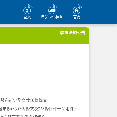
登入
申請CAS標章
首頁
驗證法規公告
號令發布訂定全文共10條條文
號令發布修正第7條條文及第3條附件一至附件三