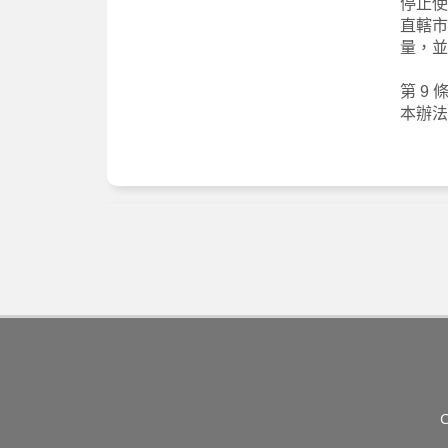
停止使
直轄市
量，並
第 9 
本辦法