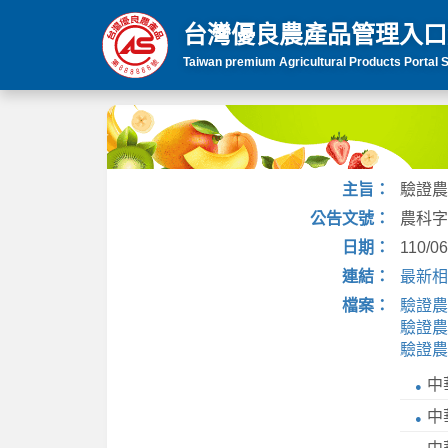
台灣優良農產品
管理入口
Taiwan premium Agricultural Products Portal S
主旨：
驗證農
公告文號：
農科字第
日期：
110/06
連結：
最新相
檔案：
驗證農
驗證農
驗證農
中
中