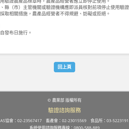
用驗證農產品標章時，農產品經營者應立即停止使用。
、縣（市）主管機關或驗證機構應即派員核對前項停止使用驗證
採取相關措施，農產品經營者不得規避、妨礙或拒絕。
條
自發布日施行。
回上頁
© 農業部 版權所有
驗證諮詢服務
CAS協會：02-23567417
畜產會：02-23015569
食品所：03-5223191
系統使用諮詢服務專線：0800-588-889