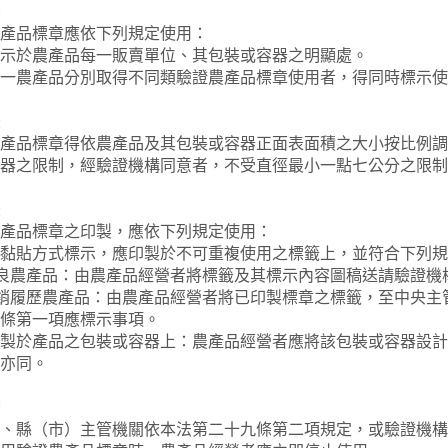
條
產品標章應依下列規定使用：
示於農產品每一販賣單位、其包裝或容器之明顯處。
一農產品分別取得不同類驗證農產品標章使用者，得同時標示使
條
產品標章得依農產品及其包裝或容器正面表面積之大小按比例調
器之限制，經驗證機構同意者，不受直徑最小一點七公分之限制
條
產品標章之印製，應依下列規定使用：
黏貼方式標示，應印製於不可重複使用之標籤上，並符合下列規
優良農產品：由農產品經營者將標籤及其標示內容圖稿送請驗證
產銷履歷農產品：由農產品經營者將已印製標章之標籤，至中央
條第一項應標示事項。
製於產品之包裝或容器上：農產品經營者應將該包裝或容器設計
亦同。
條
、縣（市）主管機關依本法第二十九條第二項規定，或驗證機構