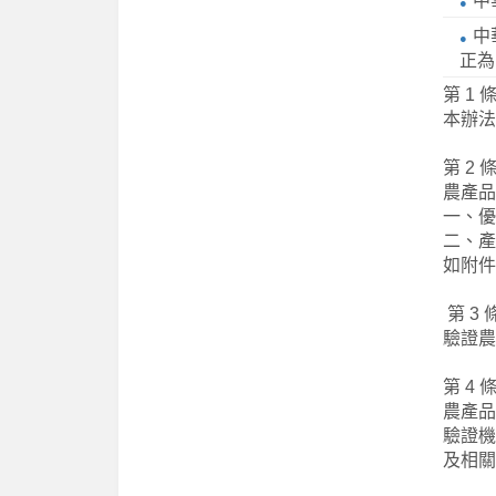
中
中
正為
第 1 
本辦法
第 2 
農產品
一、優
二、產
如附件
第 3 
驗證農
第 4 
農產品
驗證機
及相關