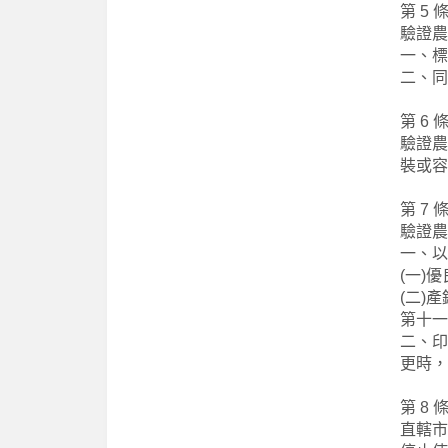
第 5 
驗證農
一、標
二、同
第 6 
驗證農
裝或容
第 7 
驗證農
一、以
(一)
(二)
第十一
二、印
更時，
第 8 
直轄市